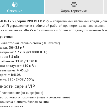
Описание
Характеристики
ACH-12IV (серия INVERTER VIP)
— современный настенный кондицион
 Wi-Fi управлением и стабильной работой при перепадах напряжения.
н на помещения
30–35 м²
и относится к более продвинутой линейке бр
ристики
: инверторная сплит-система (DC Inverter)
щадь:
30–35 м²
аждение:
3.7 кВт (≈12000 BTU)
грев:
3.8 кВт
ребление:
1150 / 1020 Вт
ход воздуха:
≈ 650 м³/ч
вень шума:
≈ 45 дБ
дагент:
R410A
ание:
220–240В / 50Гц
ности серии VIP
Fi управление (со смартфона)
ертор нового поколения (тише и экономичнее)
оочистка + антигрибковая защита
изатор воздуха