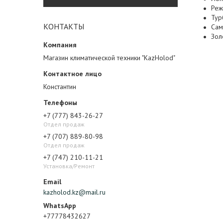
Реж
Тур
КОНТАКТЫ
Сам
Зол
Магазин климатической техники "KazHolod"
Константин
+7 (777) 843-26-27
Отдел продаж
+7 (707) 889-80-98
Отдел продаж
+7 (747) 210-11-21
Установка/Ремонт
kazholod.kz@mail.ru
+77778432627