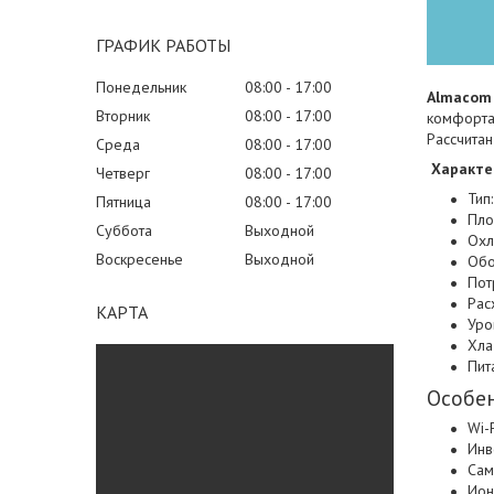
ГРАФИК РАБОТЫ
Понедельник
08:00
17:00
Almacom 
Вторник
08:00
17:00
комфорта,
Рассчита
Среда
08:00
17:00
Характе
Четверг
08:00
17:00
Тип
Пятница
08:00
17:00
Пло
Суббота
Выходной
Охл
Воскресенье
Выходной
Обо
Пот
Рас
КАРТА
Уро
Хла
Пит
Особен
Wi-
Инв
Сам
Ион