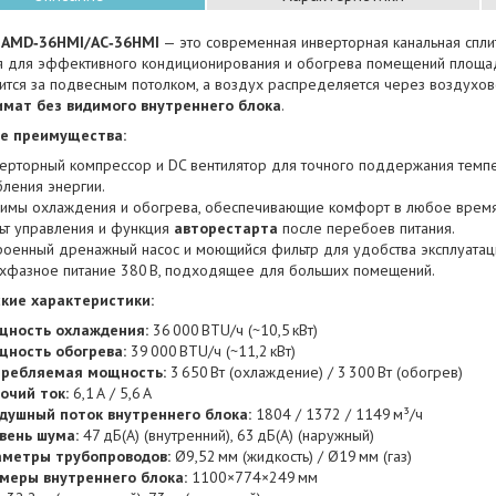
 AMD‑36HMI/AC‑36HMI
— это современная инверторная канальная спли
я для эффективного кондиционирования и обогрева помещений площ
ится за подвесным потолком, а воздух распределяется через воздухо
мат без видимого внутреннего блока
.
е преимущества:
ерторный компрессор и DC вентилятор для точного поддержания темп
ления энергии.
имы охлаждения и обогрева, обеспечивающие комфорт в любое время
ьт управления и функция
авторестарта
после перебоев питания.
роенный дренажный насос и моющийся фильтр для удобства эксплуатац
хфазное питание 380 В, подходящее для больших помещений.
кие характеристики:
ность охлаждения:
36 000 BTU/ч (~10,5 кВт)
ность обогрева:
39 000 BTU/ч (~11,2 кВт)
ребляемая мощность:
3 650 Вт (охлаждение) / 3 300 Вт (обогрев)
очий ток:
6,1 А / 5,6 А
душный поток внутреннего блока:
1804 / 1372 / 1149 м³/ч
вень шума:
47 дБ(А) (внутренний), 63 дБ(А) (наружный)
метры трубопроводов:
Ø9,52 мм (жидкость) / Ø19 мм (газ)
меры внутреннего блока:
1100×774×249 мм