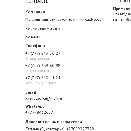
КОНТАКТЫ
Вес
Примене
Эта моде
Магазин климатической техники "KazHolod"
где требу
Константин
+7 (777) 843-26-27
Отдел продаж
+7 (707) 889-80-98
Отдел продаж
+7 (747) 210-11-21
Установка/Ремонт
kazholod.kz@mail.ru
+77778432627
Татьяна (Бухгалтерия)
+77052227728