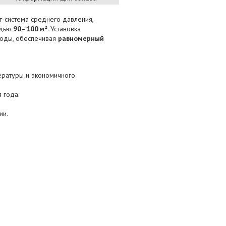
т‑система среднего давления,
адью
90–100 м²
. Установка
воды, обеспечивая
равномерный
ературы и экономичного
 года.
ии.