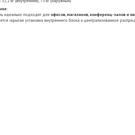
:
32,2 кг (внутренний), 73 кг (наружный)
ние:
ль идеально подходит для
офисов, магазинов, конференц-залов и к
ется скрытая установка внутреннего блока и централизованное распре