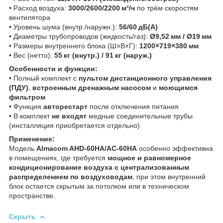
• Расход воздуха:
3000/2600/2200 м³/ч
по трём скоростям
вентилятора
• Уровень шума (внутр./наружн.):
56/60 дБ(А)
• Диаметры трубопроводов (жидкость/газ):
Ø9,52 мм / Ø19 мм
• Размеры внутреннего блока (Ш×В×Г):
1200×719×380 мм
• Вес (нетто):
55 кг (внутр.) / 91 кг (наруж.)
Особенности и функции:
• Полный комплект с
пультом дистанционного управления
(ПДУ)
,
встроенным дренажным насосом
и
моющимся
фильтром
• Функция
авторестарт
после отключения питания
• В комплект
не входят
медные соединительные трубы
(инсталляция приобретается отдельно)
Применение:
Модель
Almacom AHD‑60HA/AC‑60HA
особенно эффективна
в помещениях, где требуется
мощное и равномерное
кондиционирование воздуха с централизованным
распределением по воздуховодам
, при этом внутренний
блок остается скрытым за потолком или в техническом
пространстве.
Скрыть