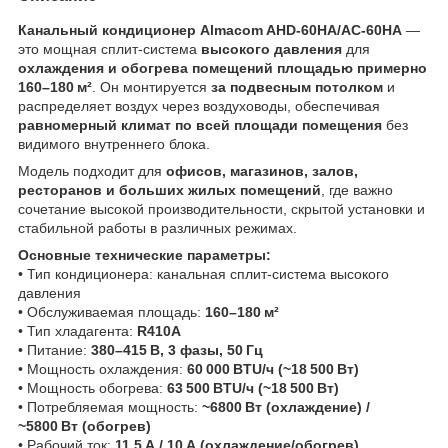
Канальный кондиционер Almacom AHD‑60HA/AC‑60HA
—
это мощная сплит‑система
высокого давления
для
охлаждения и обогрева помещений площадью примерно
160–180 м²
. Он монтируется
за подвесным потолком
и
распределяет воздух через воздуховоды, обеспечивая
равномерный климат по всей площади помещения
без
видимого внутреннего блока.
Модель подходит для
офисов, магазинов, залов,
ресторанов и больших жилых помещений
, где важно
сочетание высокой производительности, скрытой установки и
стабильной работы в различных режимах.
Основные технические параметры:
• Тип кондиционера: канальная сплит‑система высокого
давления
• Обслуживаемая площадь:
160–180 м²
• Тип хладагента:
R410A
• Питание:
380–415 В, 3 фазы, 50 Гц
• Мощность охлаждения:
60 000 BTU/ч (~18 500 Вт)
• Мощность обогрева:
63 500 BTU/ч (~18 500 Вт)
• Потребляемая мощность:
~6800 Вт (охлаждение) /
~5800 Вт (обогрев)
• Рабочий ток:
11,5 А / 10 А (охлаждение/обогрев)