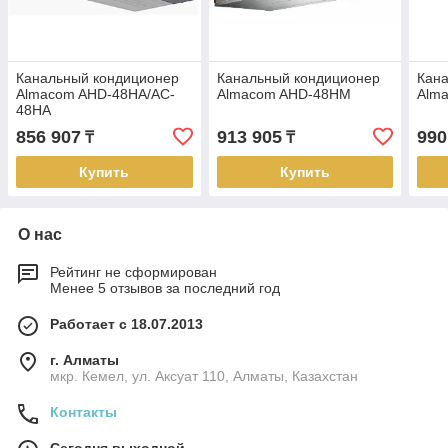
Канальный кондиционер
Канальный кондиционер
Кан
Almacom AHD-48НА/AC-
Almacom AHD-48HМ
Alm
48HA
856 907
913 905
990
₸
₸
Купить
Купить
О нас
Рейтинг не сформирован
Менее 5 отзывов за последний год
Работает с 18.07.2013
г. Алматы
мкр. Кемел, ул. Аксуат 110, Алматы, Казахстан
Контакты