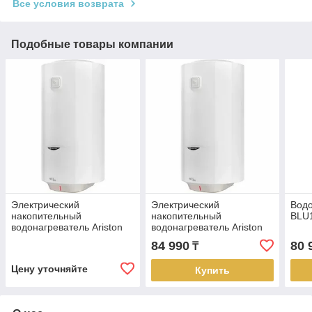
Все условия возврата
Подобные товары компании
Электрический
Электрический
Водо
накопительный
накопительный
BLU1
водонагреватель Ariston
водонагреватель Ariston
DUNE1 R 50 V 1,5K SLIM
DUNE1 R 80 V 1,5K SLIM
84 990
80 
₸
PL
PL
Цену уточняйте
Купить