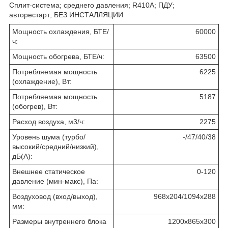
Сплит-система; среднего давления; R410А; ПДУ;
авторестарт; БЕЗ ИНСТАЛЛЯЦИИ
Мощность охлаждения, БТЕ/
60000
ч:
Мощность обогрева, БТЕ/ч:
63500
Потребляемая мощность
6225
(охлаждение), Вт:
Потребляемая мощность
5187
(обогрев), Вт:
Расход воздуха, м3/ч:
2275
Уровень шума (турбо/
-/47/40/38
высокий/средний/низкий),
дБ(А):
Внешнее статическое
0-120
давление (мин-макс), Па:
Воздуховод (вход/выход),
968х204/1094х288
мм:
Размеры внутреннего блока
1200х865х300