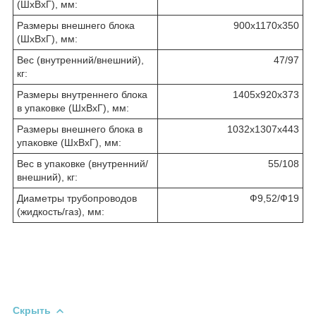
(ШхВхГ), мм:
Размеры внешнего блока
900х1170х350
(ШхВхГ), мм:
Вес (внутренний/внешний),
47/97
кг:
Размеры внутреннего блока
1405х920х373
в упаковке (ШхВхГ), мм:
Размеры внешнего блока в
1032х1307х443
упаковке (ШхВхГ), мм:
Вес в упаковке (внутренний/
55/108
внешний), кг:
Диаметры трубопроводов
Ф9,52/Ф19
(жидкость/газ), мм:
Скрыть