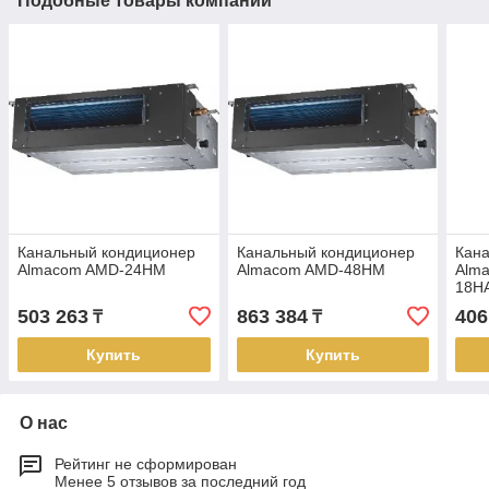
Подобные товары компании
Канальный кондиционер
Канальный кондиционер
Кан
Almacom AMD-24HМ
Almacom AMD-48HМ
Alm
18H
503 263
863 384
406
₸
₸
Купить
Купить
О нас
Рейтинг не сформирован
Менее 5 отзывов за последний год