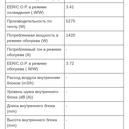
EER/C.O.P. в режиме
3.41
охлаждения ( W/W)
Производительность по
5275
теплу (W)
Потребляемая мощность в
1420
режиме обогрева (W)
Потребляемый ток в режиме
-
обогрева (A)
EER/C.O.P. в режиме
3.72
обогрева ( W/W)
Расход воздуха внутренним
-
блоком (m3/h)
Уровень шума внутреннего
-
блока (dB (A))
Длина внутреннего блока
-
(mm)
Высота внутреннего блока
-
(mm)