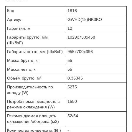
Код
1816
Артикул
GWHD(18)NK3KO
Гарантия, м
12
Габариты брутто, мм
1029х750х458
(ШxВxГ)
Габариты нетто, мм (ШxВxГ)
955х700х396
Масса брутто, кг
55
Масса нетто, кг
55
Объём брутто, м³
0.35345
Производительность по
5275
холоду (W)
Потребляемая мощность в
1550
режиме охлаждения (W)
Рекомендуемая площать
52/54
охлаждения/обогрева (м2)
Количество конденсата (l/h)
-