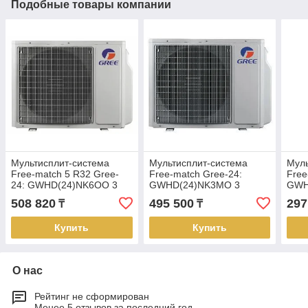
Подобные товары компании
Мультисплит-система
Мультисплит-система
Муль
Free-match 5 R32 Gree-
Free-match Gree-24:
Free
24: GWHD(24)NK6OO 3
GWHD(24)NK3MO 3
GWH
выхода (Наружный блок)
выхода (Наружный блок)
выхо
508 820
495 500
297
₸
₸
Купить
Купить
О нас
Рейтинг не сформирован
Менее 5 отзывов за последний год