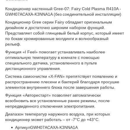
Кондиционер настенный Gree-07: Fairy Cold Plasma R410A -
GWH07ACAXA-K3NNA1A (без соединительной инсталляции)
Кондиционер Gree серии Fairy обладает оригинальным
дизайном и достаточно широким набором функций.
Представляет собой глянцевый белый корпус, который имеет
по бокам хромированные молдинги и волнообразный
рельеф.
Функция «I Feel» помогает устанавливать наиболее
оптимальную температуру в комнате с помощью
специального датчика, установленного в пульте
дистанционного управления.
Система самоочистки «X-FAN» препятствует появлению и
распространению плесени и бактерий благодаря просушке
элементов внутреннего блока после завершения работы.
Функция «Авторестарт» позволяет автоматически
возобновить все установленные ранее режимы, после
непредвиденного отключения электропитания.
Диапазон температур наружного воздуха, при которых
кондиционер может работать – от -7°С до +43°С.
АртикулGWH07ACAXA-K3NNA1A