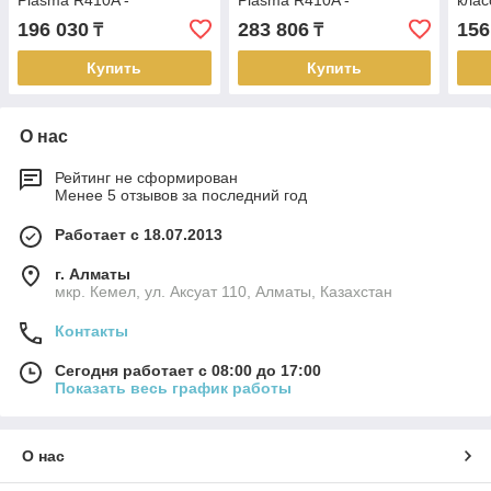
Plasma R410A -
Plasma R410A -
кла
GWH12ACBXB-K3NNA1B
GWH18ACCXD-K3NNA1B
K3N
196 030
283 806
156
₸
₸
Купить
Купить
О нас
Рейтинг не сформирован
Менее 5 отзывов за последний год
Работает с 18.07.2013
г. Алматы
мкр. Кемел, ул. Аксуат 110, Алматы, Казахстан
Контакты
Сегодня работает с 08:00 до 17:00
Показать весь график работы
О нас