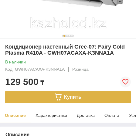
Кондиционер настенный Gree-07: Fairy Cold
Plasma R410A - GWH07ACAXA-K3NNA1A
В наличии
Код: GWH07ACAXA-K3NNA1A
Розница
129 500
₸
Купить
Описание
Характеристики
Доставка
Оплата
Усл
Описание