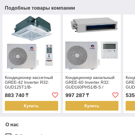
Подобные товары компании
Кондиционер кассетный
Кондиционер канальный
Конд
GREE-42 Inverter R32:
GREE-60 Inverter R32:
GREE
GUD125T1/B-
GUD160PHS1/B-S /
GUD
S/GUD125W1/NhB-S (без
GUD160W1/NhB-S (без
S/G
883 740
997 287
535
₸
₸
соединительной
соединительной
сое
инсталляции)
инсталляции)
инст
Купить
Купить
О нас