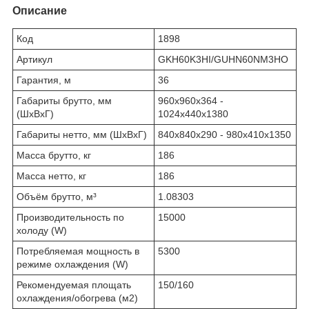
Описание
Код
1898
Артикул
GKH60K3HI/GUHN60NM3HO
Гарантия, м
36
Габариты брутто, мм
960х960х364 -
(ШxВxГ)
1024х440х1380
Габариты нетто, мм (ШxВxГ)
840х840х290 - 980х410х1350
Масса брутто, кг
186
Масса нетто, кг
186
Объём брутто, м³
1.08303
Производительность по
15000
холоду (W)
Потребляемая мощность в
5300
режиме охлаждения (W)
Рекомендуемая площать
150/160
охлаждения/обогрева (м2)