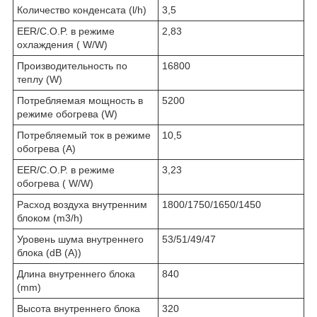
Количество конденсата (l/h)
3,5
EER/C.O.P. в режиме
2,83
охлаждения ( W/W)
Производительность по
16800
теплу (W)
Потребляемая мощность в
5200
режиме обогрева (W)
Потребляемый ток в режиме
10,5
обогрева (A)
EER/C.O.P. в режиме
3,23
обогрева ( W/W)
Расход воздуха внутренним
1800/1750/1650/1450
блоком (m3/h)
Уровень шума внутреннего
53/51/49/47
блока (dB (A))
Длина внутреннего блока
840
(mm)
Высота внутреннего блока
320