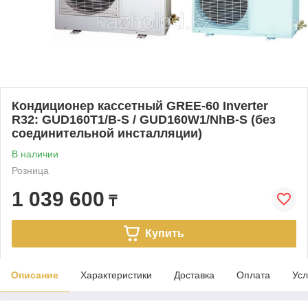
Кондиционер кассетный GREE-60 Inverter
R32: GUD160T1/B-S / GUD160W1/NhB-S (без
соединительной инсталляции)
В наличии
Розница
1 039 600
₸
Купить
Описание
Характеристики
Доставка
Оплата
Усл