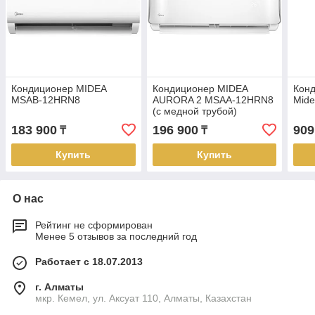
Кондиционер MIDEA
Кондиционер MIDEA
Конд
MSAB-12HRN8
AURORA 2 MSAA-12HRN8
Mid
(с медной трубой)
183 900
196 900
909
₸
₸
Купить
Купить
О нас
Рейтинг не сформирован
Менее 5 отзывов за последний год
Работает с 18.07.2013
г. Алматы
мкр. Кемел, ул. Аксуат 110, Алматы, Казахстан