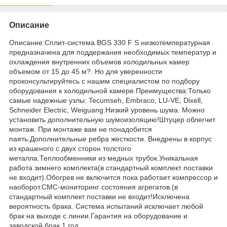
Описание
Описание:Сплит-система BGS 330 F S низкотемпературная
предназначена для поддержания необходимых температур и
охлаждения внутренних объемов холодильных камер
объемом от 15 до 45 м?. Но для уверенности
проконсультируйтесь с нашим специалистом по подбору
оборудования к холодильной камере.Преимущества:Только
самые надежные узлы: Tecumseh, Embraco, LU-VE, Dixell,
Schneider Electric, Weiguang.Низкий уровень шума. Можно
установить дополнительную шумоизоляцию!Штуцер облегчит
монтаж. При монтаже вам не понадобится
паять.Дополнительные ребра жесткости. Внедрены в корпус
из крашеного с двух сторон толстого
металла.Теплообменники из медных трубок.Уникальная
работа зимнего комплекта(в стандартный комплект поставки
не входит).Обогрев не включится пока работает компрессор и
наоборот.СМС-мониторинг состояния агрегатов.(в
стандартный комплект поставки не входит!Исключена
вероятность брака. Система испытаний исключает любой
брак на выходе с линии.Гарантия на оборудование и
заводской брак 1 год.