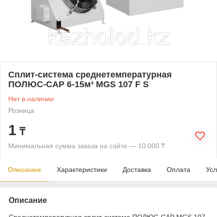
Сплит-система среднетемпературная
ПОЛЮС-САР 6-15м³ MGS 107 F S
Нет в наличии
Розница
1
₸
Минимальная сумма заказа на сайте — 10 000 ₸
Описание
Характеристики
Доставка
Оплата
Усл
Описание
Среднетемпературная сплит-система ПОЛЮС-САР MGS 107