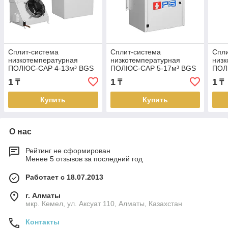
Сплит-система
Сплит-система
Спли
низкотемпературная
низкотемпературная
низк
ПОЛЮС-САР 4-13м³ BGS
ПОЛЮС-САР 5-17м³ BGS
ПОЛ
117 FS
218 FS
220 
1
1
1
₸
₸
₸
Купить
Купить
О нас
Рейтинг не сформирован
Менее 5 отзывов за последний год
Работает с 18.07.2013
г. Алматы
мкр. Кемел, ул. Аксуат 110, Алматы, Казахстан
Контакты