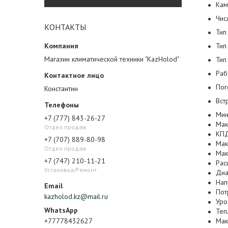
Кам
Чис
КОНТАКТЫ
Тип
Тип
Магазин климатической техники "KazHolod"
Тип
Раб
Пог
Константин
Вст
Мин
+7 (777) 843-26-27
Мак
Отдел продаж
КПД
+7 (707) 889-80-98
Мак
Отдел продаж
Мак
+7 (747) 210-11-21
Рас
Установка/Ремонт
Диа
Нап
Пот
kazholod.kz@mail.ru
Уро
Теп
+77778432627
Мак