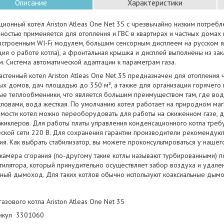
Описание
Характеристики
ионный котел Ariston Atleas One Net 35 с чрезвычайно низким потребл
ностью применяется для отопления и ГВС в квартирах и частных домах 
встроенным WI-Fi модулем, большим сенсорным дисплеем на русском я
я о работе котла), а фронтальная крышка и дисплей выполнены из зака
. Система автоматической адаптации к параметрам газа.
астенный котел Ariston Atleas One Net 35 предназначен для отопления 
х домов, дач площадью до 350 м², а также для организации горячего 
е теплообменники, что является большим преимуществом там, где вода
ловами, вода жесткая. По умолчанию котел работает на природном маги
мости котел можно переоборудовать для работы на сжиженном газе, 
 жиклеров. Для работы платы управления конденсационного котла треб
ской сети 220 В. Для сохранения гарантии производители рекомендуют
я. Как выбрать стабилизатор, вы можете проконсультироваться у нашег
 камера сгорания (по-другому такие котлы называют турбированными) 
тилятора, который принудительно осуществляет забор воздуха и удале
вный дымоход. Для таких котлов обычно используют коаксиальные дымо
газового котла Ariston Atleas One Net 35
икул 3301060