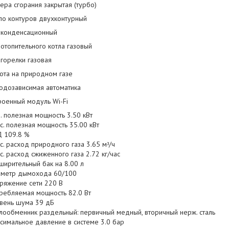
ера сгорания закрытая (турбо)
ло контуров двухконтурный
 конденсационный
 отопительного котла газовый
 горелки газовая
ота на природном газе
одозависимая автоматика
роенный модуль Wi-Fi
. полезная мощность 3.50 кВт
с. полезная мощность 35.00 кВт
 109.8 %
с. расход природного газа 3.65 мᵌ/ч
с. расход сжиженного газа 2.72 кг/час
ширительный бак на 8.00 л
метр дымохода 60/100
ряжение сети 220 В
ребляемая мощность 82.0 Вт
вень шума 39 дБ
лообменник раздельный: первичный медный, вторичный нерж. сталь
симальное давление в системе 3.0 бар