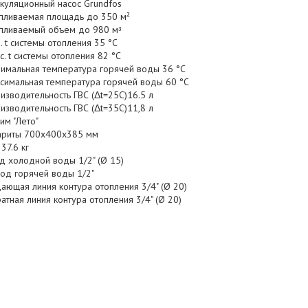
куляционный насос Grundfos
пливаемая площадь до 350 м²
пливаемый объем до 980 мᵌ
. t системы отопления 35 °С
с. t системы отопления 82 °С
имальная температура горячей воды 36 °С
симальная температура горячей воды 60 °С
изводительность ГВС (Δt=25C)16.5 л
изводительность ГВС (Δt=35C)11,8 л
им "Лето"
ариты 700x400x385 мм
37.6 кг
д холодной воды 1/2" (Ø 15)
од горячей воды 1/2"
ающая линия контура отопления 3/4" (Ø 20)
атная линия контура отопления 3/4" (Ø 20)