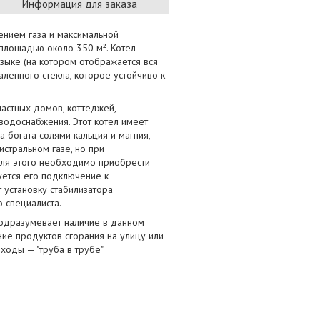
Информация для заказа
ением газа и максимальной
площадью около 350 м². Котел
зыке (на котором отображается вся
ленного стекла, которое устойчиво к
частных домов, коттеджей,
водоснабжения. Этот котел имеет
 богата солями кальция и магния,
стральном газе, но при
для этого необходимо приобрести
уется его подключение к
 установку стабилизатора
о специалиста.
подразумевает наличие в данном
ние продуктов сгорания на улицу или
ходы — "труба в трубе"