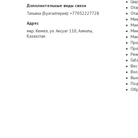
Цир
Ота
Татьяна (Бухгалтерия)
+77052227728
Ота
Мин
Мак
мкр. Кемел, ул. Аксуат 110, Алматы,
Мин
Казахстан
Мак
Про
Про
Реж
Габ
Вес 
Вхо
Вых
Под
Обр