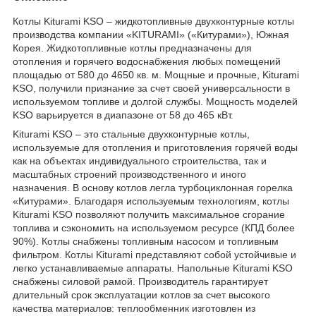
Котлы Kiturami KSO – жидкотопливные двухконтурные котлы
производства компании «KITURAMI» («Китурами»), Южная
Корея. Жидкотопливные котлы предназначены для
отопления и горячего водоснабжения любых помещений
площадью от 580 до 4650 кв. м. Мощные и прочные, Kiturami
KSO, получили признание за счет своей универсальности в
используемом топливе и долгой службы. Мощность моделей
KSO варьируется в диапазоне от 58 до 465 кВт.
Kiturami KSO – это стальные двухконтурные котлы,
используемые для отопления и приготовления горячей воды
как на объектах индивидуального строительства, так и
масштабных строений производственного и иного
назначения. В основу котлов легла турбоциклонная горелка
«Китурами». Благодаря используемым технологиям, котлы
Kiturami KSO позволяют получить максимальное сгорание
топлива и сэкономить на используемом ресурсе (КПД более
90%). Котлы снабжены топливным насосом и топливным
фильтром. Котлы Kiturami представляют собой устойчивые и
легко устанавливаемые аппараты. Напольные Kiturami KSO
снабжены силовой рамой. Производитель гарантирует
длительный срок эксплуатации котлов за счет высокого
качества материалов: теплообменник изготовлен из