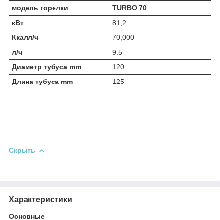
модель горелки
TURBO 70
кВт
81,2
Ккалл/ч
70,000
л/ч
9,5
Диаметр тубуса mm
120
Длина тубуса mm
125
Скрыть
Характеристики
Основные