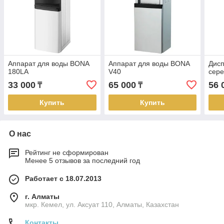
Аппарат для воды BONA
Аппарат для воды BONA
Дис
180LA
V40
сере
33 000
65 000
56 
₸
₸
Купить
Купить
О нас
Рейтинг не сформирован
Менее 5 отзывов за последний год
Работает с 18.07.2013
г. Алматы
мкр. Кемел, ул. Аксуат 110, Алматы, Казахстан
Контакты