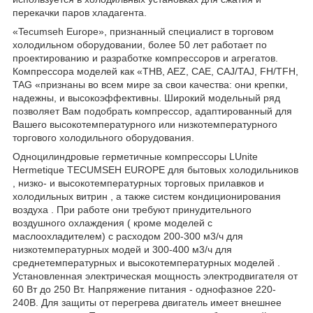
перекачки паров хладагента.
«Tecumseh Europe», признанный специалист в торговом
холодильном оборудовании, более 50 лет работает по
проектированию и разработке компрессоров и агрегатов.
Компрессора моделей как «THB, AEZ, CAE, CAJ/TAJ, FH/TFH,
TAG «признаны во всем мире за свои качества: они крепки,
надежны, и высокоэффективны. Широкий модельный ряд
позволяет Вам подобрать компрессор, адаптированный для
Вашего высокотемпературного или низкотемпературного
торгового холодильного оборудования.
Одноцилиндровые герметичные компрессоры LUnite
Hermetique TECUMSEH EUROPE для бытовых холодильников
, низко- и высокотемпературных торговых прилавков и
холодильных витрин , а также систем кондиционирования
воздуха . При работе они требуют принудительного
воздушного охлаждения ( кроме моделей с
маслоохладителем) с расходом 200-300 м3/ч для
низкотемпературных модей и 300-400 м3/ч для
среднетемпературных и высокотемпературных моделей .
Установленная электрическая мощность электродвигателя от
60 Вт до 250 Вт. Напряжение питания - однофазное 220-
240В. Для защиты от перегрева двигатель имеет внешнее