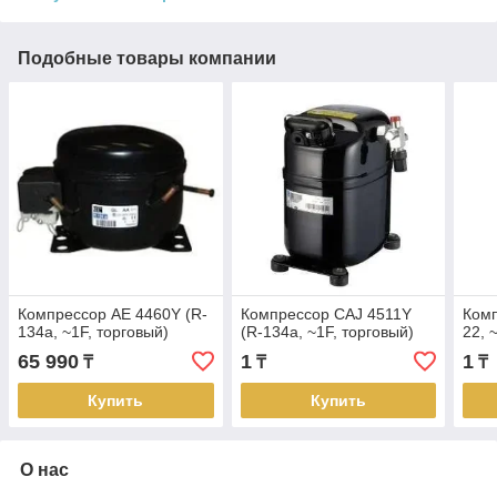
Подобные товары компании
Компрессор AE 4460Y (R-
Компрессор СAJ 4511Y
Комп
134a, ~1F, торговый)
(R-134a, ~1F, торговый)
22, 
65 990
1
1
₸
₸
₸
Купить
Купить
О нас