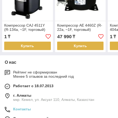
Компрессор СAJ 4511Y
Компрессор AЕ 4460Z (R-
Комп
(R-134a, ~1F, торговый)
22a, ~1F, торговый)
404a
1
47 990
1
₸
₸
₸
Купить
Купить
О нас
Рейтинг не сформирован
Менее 5 отзывов за последний год
Работает с 18.07.2013
г. Алматы
мкр. Кемел, ул. Аксуат 110, Алматы, Казахстан
Контакты