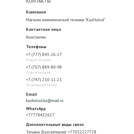
КОНТАКТЫ
Магазин климатической техники "KazHolod"
Константин
+7 (777) 843-26-27
Отдел продаж
+7 (707) 889-80-98
Отдел продаж
+7 (747) 210-11-21
Установка/Ремонт
kazholod.kz@mail.ru
+77778432627
Татьяна (Бухгалтерия)
+77052227728