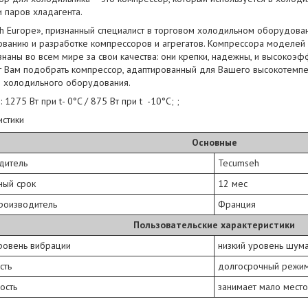
 паров хладагента.
h Europe», признанный специалист в торговом холодильном оборудован
ванию и разработке компрессоров и агрегатов. Компрессора моделей ка
знаны во всем мире за свои качества: они крепки, надежны, и высокоэ
т Вам подобрать компрессор, адаптированный для Вашего высокотемпе
о холодильного оборудования.
 1275 Вт при t- 0°C / 875 Вт при t -10°C; ;
истики
Основные
одитель
Tecumseh
йный срок
12 мес
производитель
Франция
Пользовательские характеристики
ровень вибрации
низкий уровень шум
сть
долгосрочный режи
ость
занимает мало место