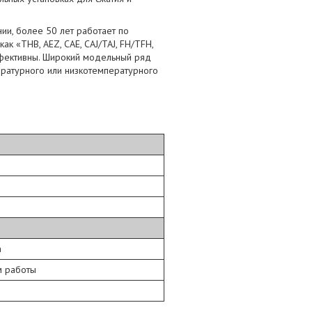
ии, более 50 лет работает по
к «THB, AEZ, CAE, CAJ/TAJ, FH/TFH,
ффективны. Широкий модельный ряд
ратурного или низкотемпературного
а
м работы