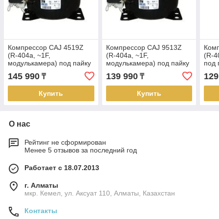
Компрессор CAJ 4519Z
Компрессор СAJ 9513Z
Ком
(R-404a, ~1F,
(R-404a, ~1F,
(R-4
модулькамера) под пайку
модулькамера) под пайку
под 
145 990
139 990
129
₸
₸
Купить
Купить
О нас
Рейтинг не сформирован
Менее 5 отзывов за последний год
Работает с 18.07.2013
г. Алматы
мкр. Кемел, ул. Аксуат 110, Алматы, Казахстан
Контакты