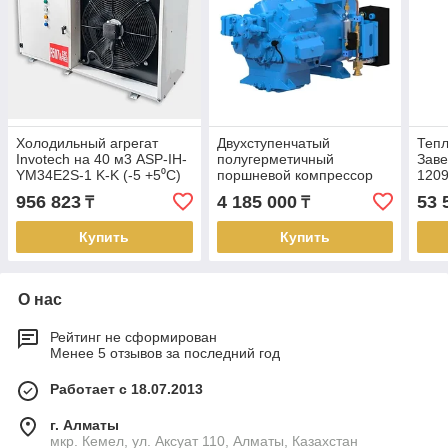
Холодильный агрегат
Двухступенчатый
Теп
Invotech на 40 м3 ASP-IH-
полугерметичный
Заве
YM34E2S-1 K-K (-5 +5⁰С)
поршневой компрессор
1209
Frascold 2Z40-123.62Y
956 823
4 185 000
53 
₸
₸
Купить
Купить
О нас
Рейтинг не сформирован
Менее 5 отзывов за последний год
Работает с 18.07.2013
г. Алматы
мкр. Кемел, ул. Аксуат 110, Алматы, Казахстан