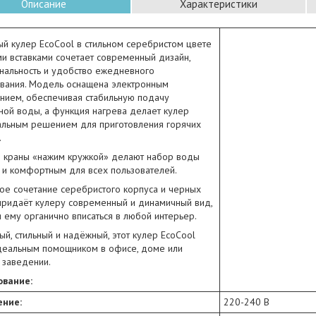
Описание
Характеристики
й кулер EcoCool в стильном серебристом цвете
и вставками сочетает современный дизайн,
нальность и удобство ежедневного
ования. Модель оснащена электронным
нием, обеспечивая стабильную подачу
ой воды, а функция нагрева делает кулер
альным решением для приготовления горячих
.
 краны «нажим кружкой» делают набор воды
 и комфортным для всех пользователей.
ое сочетание серебристого корпуса и черных
придаёт кулеру современный и динамичный вид,
 ему органично вписаться в любой интерьер.
ый, стильный и надёжный, этот кулер EcoCool
идеальным помощником в офисе, доме или
 заведении.
вание:
ние:
220-240 В