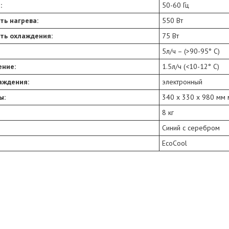
:
50-60 Гц
ь нагрева:
550 Вт
ть охлаждения:
75 Вт
5л/ч – (>90-95° С)
ние:
1.5л/ч (<10-12° С)
аждения:
электронный
ы:
340 х 330 х 980 мм
8 кг
Синий с серебром
EcoCool