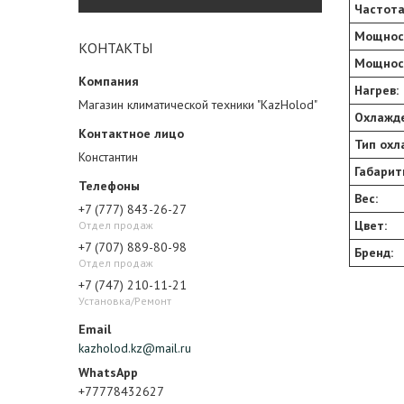
Частота
Мощност
КОНТАКТЫ
Мощнос
Нагрев:
Магазин климатической техники "KazHolod"
Охлажде
Тип охл
Константин
Габарит
Вес:
+7 (777) 843-26-27
Цвет:
Отдел продаж
+7 (707) 889-80-98
Бренд:
Отдел продаж
+7 (747) 210-11-21
Установка/Ремонт
kazholod.kz@mail.ru
+77778432627