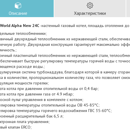
Описание
Характеристики
 World Alpha New 24С
-настенный газовый котел, площадь отопления до 
дельные теплообменники;
вичный двухрядный теплообменник из нержавеющей стали, обеспечивае
вечную работу. Двухрядная конструкция гарантирует максимально эфф
ичность.;
ричный пластинчатый теплообменник из нержавеющей стали, теплообме
обеспечивает быструю регулировку температуры горячей воды с точнос
яющемся расходе воды.;
улируемая система турбонаддува, благодаря которой в камеру сгоран
а в количестве, пропорциональном количеству газа, что позволяет снизи
уляция мощности горелки;
ота котла при давлении отопительной воды от 0,4 бар;
ота котла при давлении газа от 4.9 мбар;
осной пульт управления в комплекте с котлом;
улировка температуры отопительной воды ОВ 45-85°С;
улировка температуры горячего водоснабжения ГВС 35-60°С;
роенный расширительный бак 6,5 л;
ктронная плата управления;
овый клапан ERCO;