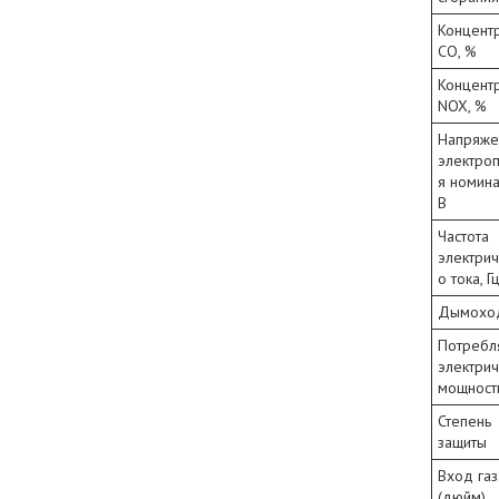
Концент
СО, %
Концент
NOX, %
Напряже
электроп
я номина
В
Частота
электрич
о тока, Г
Дымоход
Потребл
электрич
мощность
Степень
защиты
Вход газ
(дюйм)