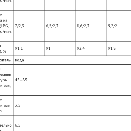
с./мин,
е
за на
(LPG,
7/2,3
6,5/2,3
8,6/2,3
9,2/2
с./мин,
и
91,1
91
92,4
91,8
), %
ситель
вода
н
ования
туры
45–85
ителя,
е
сителя
3,5
р
тельно
6,5
л