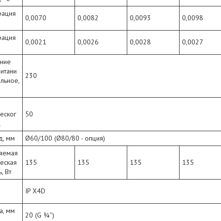
рация
0,0070
0,0082
0,0093
0,0098
рация
0,0021
0,0026
0,0028
0,0027
ние
итани
230
льное,
еског
50
ц
, мм
Ø60/100 (Ø80/80 - опция)
яемая
еская
135
135
135
135
, Вт
IP X4D
а, мм
20 (G ¾”)