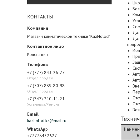
Цир
Бол
Ком
КОНТАКТЫ
Усо
Сем
Дат
Магазин климатической техники "KazHolod"
Дат
повре
Ион
Константин
Пре
Защ
Сис
+7 (777) 843-26-27
Авт
Отдел продаж
Авт
+7 (707) 889-80-98
Вне
Отдел продаж
Пер
Отс
+7 (747) 210-11-21
Отс
Установка/Ремонт
Воз
Технич
kazholod.kz@mail.ru
Наимен
е
+77778432627