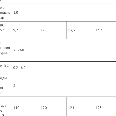
е в
тельно
1,0
бар
ГВС
5 °C,
9,7
12
13,3
13,3
н
ования
35–60
туры,
е ГВС,
0,2–6,0
воды
2
ия,
ин
тура
110
120
121
123
ов
, °C