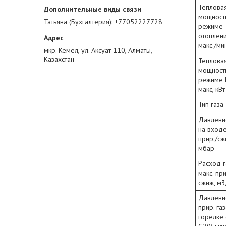
Теплова
мощност
Татьяна (Бухгалтерия)
+77052227728
режиме
отоплен
макс./мин
мкр. Кемел, ул. Аксуат 110, Алматы,
Казахстан
Теплова
мощност
режиме 
макс, кВт
Тип газа
Давлени
на вход
прир./сж
мбар
Расход г
макс. при
сжиж, м3/
Давлени
прир. газ
горелке 