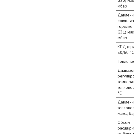
G20) мак
мбар
Давлени
сжиж. га
горелке 
G31) мак
мбар
КПД (пр
80/60 °C
Теплоно
Диапазо
регулир
темпера
теплонос
°C
Давлени
теплоно
макс., ба
Объем
расшири
го бака, 