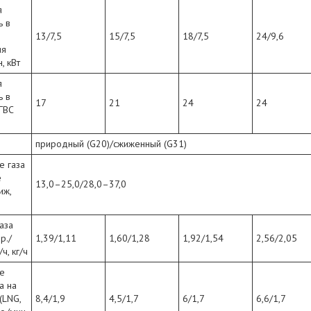
я
ь в
13/7,5
15/7,5
18/7,5
24/9,6
ия
, кВт
я
ь в
17
21
24
24
ГВС
природный (G20)/сжиженный (G31)
е газа
е
13,0–25,0/28,0–37,0
иж,
аза
р./
1,39/1,11
1,60/1,28
1,92/1,54
2,56/2,05
ч, кг/ч
е
а на
(LNG,
8,4/1,9
4,5/1,7
6/1,7
6,6/1,7