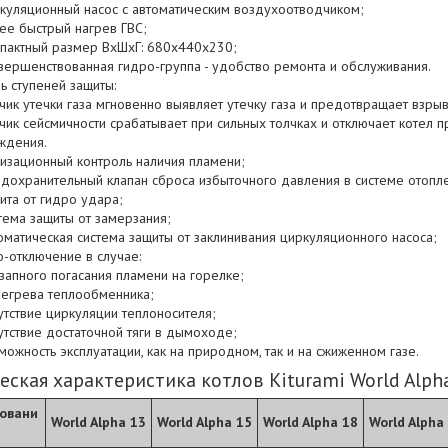
куляционный насос с автоматическим воздухоотводчиком;
ее быстрый нагрев ГВС;
пактный размер ВхШхГ: 680x440x230;
вершенствованная гидро-группа - удобство ремонта и обслуживания.
ь ступеней защиты:
чик утечки газа мгновенно выявляет утечку газа и предотвращает взрыв
чик сейсмичности срабатывает при сильных толчках и отключает котел
ждения.
изационный контроль наличия пламени;
дохранительный клапан сброса избыточного давления в системе отопле
ита от гидро удара;
тема защиты от замерзания;
оматическая система защиты от заклинивания циркуляционного насоса;
о-отключение в случае:
запного погасания пламени на горелке;
егрева теплообменника;
утствие циркуляции теплоносителя;
утствие достаточной тяги в дымоходе;
можность эксплуатации, как на природном, так и на сжиженном газе.
еская характеристика котлов Kiturami World Alph
овани
World Alpha 13
World Alpha 15
World Alpha 18
World Alpha