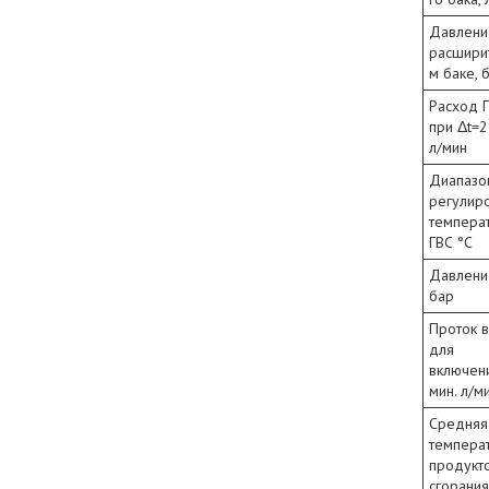
Давлени
расшири
м баке, 
Расход 
при Δt=2
л/мин
Диапазо
регулир
темпера
ГВС °C
Давлени
бар
Проток 
для
включен
мин. л/м
Средняя
темпера
продукт
сгорания