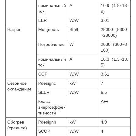
номинальный
A
10.9（1.8~13.
ток
9)
EER
W/W
3.01
Нагрев
Мощность
Btu/h
25000（5300
~28000)
Потребление
W
2030（300~3
100)
номинальный
A
10.3（1.3~13.
ток
5)
COP
W/W
3,61
Сезонное
Pdesignc
kW
7
охлаждение
SEER
W/W
6.5
Класс
A++
энергоэффек
тивности
Обогрев
Pdesignh
kW
4.9
(среднее)
SCOP
W/W
4