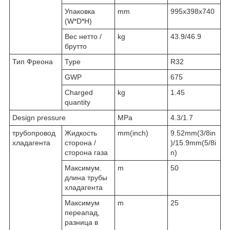
Упаковка
mm
995x398x740
(W*D*H)
Вес нетто /
kg
43.9/46.9
брутто
Тип Фреона
Type
R32
GWP
675
Charged
kg
1.45
quantity
Design pressure
MPa
4.3/1.7
трубопровод
Жидкость
mm(inch)
9.52mm(3/8in
хладагента
сторона /
)/15.9mm(5/8i
сторона газа
n)
Максимум.
m
50
длина трубы
хладагента
Максимум
m
25
переапад,
разница в