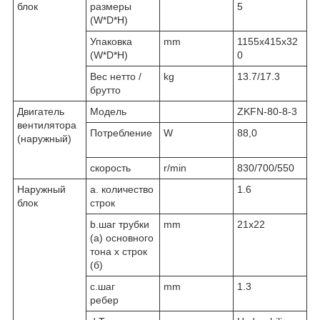
блок
размеры
5
(W*D*H)
Упаковка
mm
1155x415x32
(W*D*H)
0
Вес нетто /
kg
13.7/17.3
брутто
Двигатель
Модель
ZKFN-80-8-3
вентилятора
Потребление
W
88,0
(наружный)
скорость
r/min
830/700/550
Наружный
а. количество
1.6
блок
строк
b.шаг трубки
mm
21x22
(а) основного
тона х строк
(б)
c.шаг
mm
1.3
ребер