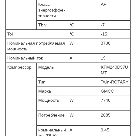
Класс
A+
энергоэффек
тивности
Tbiv
℃
-7
Tol
℃
-15
Номинальная потребляемая
W
3700
мощность
Номинальный ток
A
19
Компрессор
Модель
KTM240D57U
MT
Тип
Twin-ROTARY
Марка
GMCC
Мощность
W
7740
Потребление
W
2085
номинальный
A
9.45
ток (RLA)