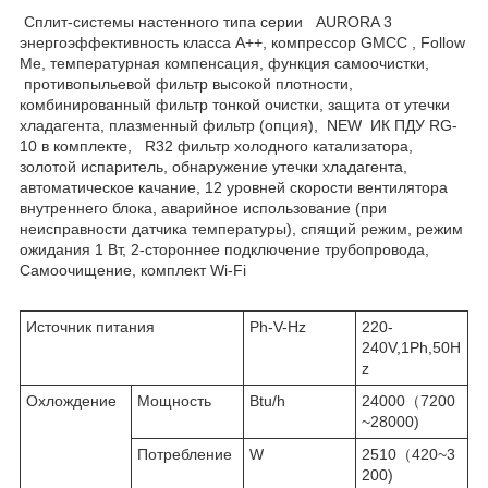
Сплит-системы настенного типа серии AURORA 3
энергоэффективность класса А++, компрессор GMCC , Follow
Me, температурная компенсация, функция самоочистки,
противопыльевой фильтр высокой плотности,
комбинированный фильтр тонкой очистки, защита от утечки
хладагента, плазменный фильтр (опция), NEW ИК ПДУ RG-
10 в комплекте, R32 фильтр холодного катализатора,
золотой испаритель, обнаружение утечки хладагента,
автоматическое качание, 12 уровней скорости вентилятора
внутреннего блока, аварийное использование (при
неисправности датчика температуры), спящий режим, режим
ожидания 1 Вт, 2-стороннее подключение трубопровода,
Самоочищение, комплект Wi-Fi
Источник питания
Ph-V-Hz
220-
240V,1Ph,50H
z
Охлождение
Мощность
Btu/h
24000（7200
~28000)
Потребление
W
2510（420~3
200)