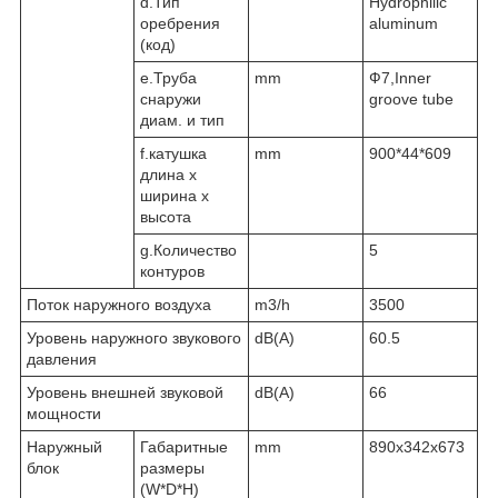
d.Тип
Hydrophilic
оребрения
aluminum
(код)
e.Труба
mm
Ф7,Inner
снаружи
groove tube
диам. и тип
f.катушка
mm
900*44*609
длина х
ширина х
высота
g.Количество
5
контуров
Поток наружного воздуха
m3/h
3500
Уровень наружного звукового
dB(A)
60.5
давления
Уровень внешней звуковой
dB(A)
66
мощности
Наружный
Габаритные
mm
890x342x673
блок
размеры
(W*D*H)