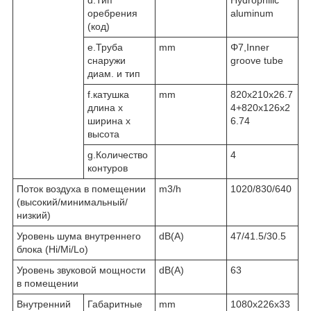
оребрения
aluminum
(код)
e.Труба
mm
Φ7,Inner
снаружи
groove tube
диам. и тип
f.катушка
mm
820x210x26.7
длина х
4+820x126x2
ширина х
6.74
высота
g.Количество
4
контуров
Поток воздуха в помещении
m3/h
1020/830/640
(высокий/минимальный/
низкий)
Уровень шума внутреннего
dB(A)
47/41.5/30.5
блока (Hi/Mi/Lo)
Уровень звуковой мощности
dB(A)
63
в помещении
Внутренний
Габаритные
mm
1080x226x33