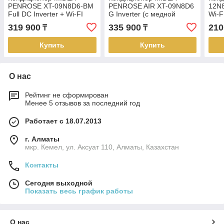
PENROSE XT-09N8D6-BM
PENROSE AIR XT-09N8D6
12N8
Full DC Inverter + Wi-FI
G Inverter (с медной
Wi-F
(без медной трубы)
трубой)
319 900
335 900
210
₸
₸
Купить
Купить
О нас
Рейтинг не сформирован
Менее 5 отзывов за последний год
Работает с 18.07.2013
г. Алматы
мкр. Кемел, ул. Аксуат 110, Алматы, Казахстан
Контакты
Сегодня выходной
Показать весь график работы
О нас