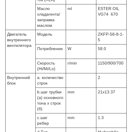
Масло
ml
ESTER OIL
хладагента/
VG74 670
заправка
маслом
Двигатель
Модель
ZKFP-58-8-1-
внутреннего
5
вентилятора
Потребление
W
58.0
Скорость
r/min
1150/900/700
(Hi/Mi/Lo)
Внутренний
а. количество
2
блок
строк
b.шаг трубки
mm
21x13.37
(а) основного
тона х строк
(б)
c.шаг
mm
1.3
ребер
d.Тип
Hydrophilic