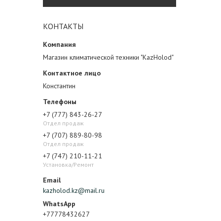
КОНТАКТЫ
Магазин климатической техники "KazHolod"
Константин
+7 (777) 843-26-27
Отдел продаж
+7 (707) 889-80-98
Отдел продаж
+7 (747) 210-11-21
Установка/Ремонт
kazholod.kz@mail.ru
+77778432627