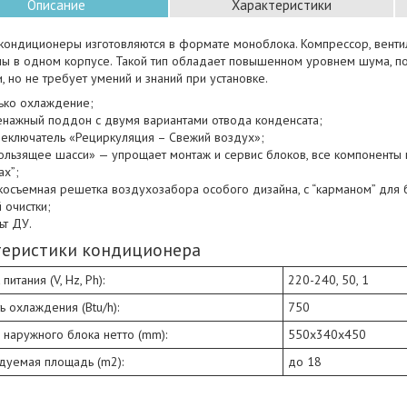
Описание
Характеристики
кондиционеры изготовляются в формате моноблока. Компрессор, венти
ы в одном корпусе. Такой тип обладает повышенном уровнем шума, по 
, но не требует умений и знаний при установке.
ько охлаждение;
нажный поддон с двумя вариантами отвода конденсата;
еключатель «Рециркуляция – Свежий воздух»;
ользящее шасси» — упрощает монтаж и сервис блоков, все компоненты 
ах”;
косъемная решетка воздухозабора особого дизайна, с “карманом” для 
 очистки;
ьт ДУ.
теристики кондиционера
питания (V, Hz, Ph):
220-240, 50, 1
 охлаждения (Btu/h):
750
 наружного блока нетто (mm):
550х340х450
дуемая площадь (m2):
до 18