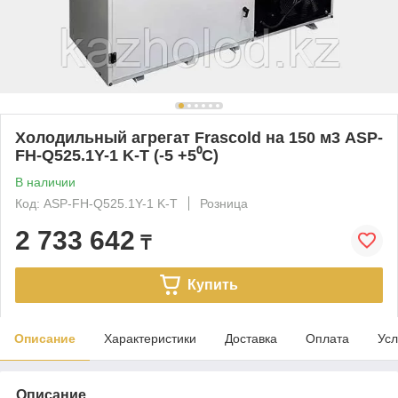
Холодильный агрегат Frascold на 150 м3 ASP-
FH-Q525.1Y-1 K-T (-5 +5⁰С)
В наличии
Код: ASP-FH-Q525.1Y-1 K-T
Розница
2 733 642
₸
Купить
Описание
Характеристики
Доставка
Оплата
Усл
Описание