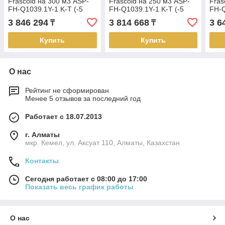
Frascold на 300 м3 ASP-
Frascold на 250 м3 ASP-
Fras
FH-Q1039.1Y-1 K-T (-5
FH-Q1039.1Y-1 K-T (-5
FH-Q
+5⁰С)
+5⁰С)
3 846 294
3 814 668
3 6
₸
₸
Купить
Купить
О нас
Рейтинг не сформирован
Менее 5 отзывов за последний год
Работает с 18.07.2013
г. Алматы
мкр. Кемел, ул. Аксуат 110, Алматы, Казахстан
Контакты
Сегодня работает с 08:00 до 17:00
Показать весь график работы
О нас