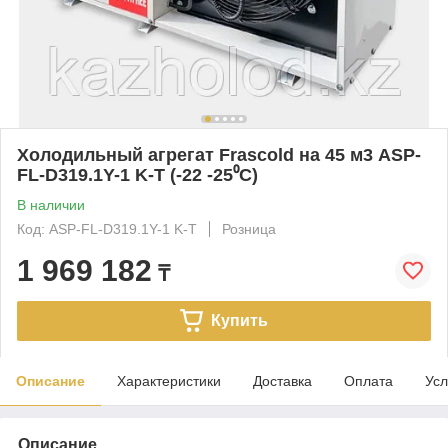
Холодильный агрегат Frascold на 45 м3 ASP-
FL-D319.1Y-1 K-T (-22 -25⁰С)
В наличии
Код: ASP-FL-D319.1Y-1 K-T
Розница
1 969 182
₸
Купить
Описание
Характеристики
Доставка
Оплата
Усл
Описание