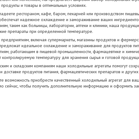
 продукты и товары в оптимальных условиях.
владеете рестораном, кафе, баром, пекарней или производством пищев
 обеспечат надежное охлаждение и замораживание ваших ингредиенто
ям, таким как больницы, лаборатории, аптеки и клиники, наша продукц
кие препараты при определенной температуре.
 предприятиям, включая супермаркеты, магазины продуктов и фермерс
 предложат идеальное охлаждение и замораживание для продуктов пи
тиям, работающим в пищевой промышленности, фармацевтике и химиче
т контролируемую температуру для хранения сырья и готовой продукци
еским и складским компаниям наши холодильные агрегаты помогут сох
и доставке продуктов питания, фармацевтических препаратов и других
ите возможность приобрести качественный холодильный агрегат для ва
мо сейчас, чтобы получить дополнительную информацию и оформить зак