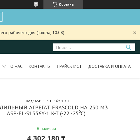
Корзина
го рабочего дня (завтра, 10.08)
Т
О НАС
КОНТАКТЫ
ПРАЙС-ЛИСТ
ДОСТАВКА И ОПЛАТА
Код:
ASP-FL-S1556Y-1 K-T
ДИЛЬНЫЙ АГРЕГАТ FRASCOLD НА 250 М3
ASP-FL-S1556Y-1 K-T (-22 -25⁰С)
В наличии
4 302 180 ₸