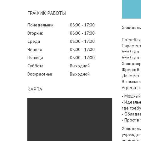
ГРАФИК РАБОТЫ
Понедельник
08:00
17:00
Холодильн
Вторник
08:00
17:00
Потребляе
Среда
08:00
17:00
Параметр
Четверг
08:00
17:00
V=м3: до 
Пятница
08:00
17:00
V=м3: до 
Холодопро
Суббота
Выходной
Фреон: R
Воскресенье
Выходной
Диаметр 
В компле
Агрегат в
КАРТА
- Мощный
- Идеаль
где треб
- Обладае
- Прост в
Холодиль
учреждени
производ