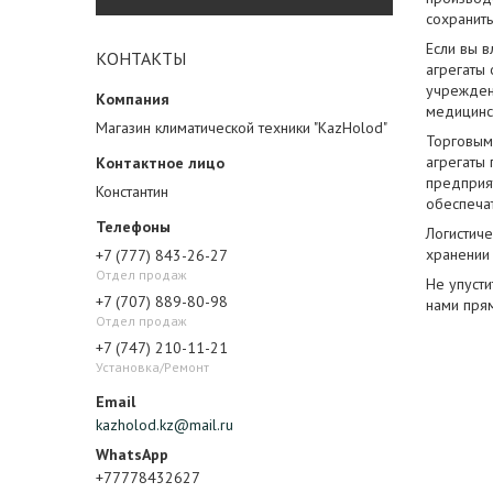
сохранить
Если вы 
КОНТАКТЫ
агрегаты
учреждени
медицинс
Магазин климатической техники "KazHolod"
Торговым
агрегаты
предприя
Константин
обеспеча
Логистич
хранении 
+7 (777) 843-26-27
Отдел продаж
Не упуст
+7 (707) 889-80-98
нами пря
Отдел продаж
+7 (747) 210-11-21
Установка/Ремонт
kazholod.kz@mail.ru
+77778432627