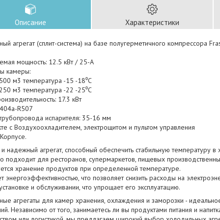
Описание
Характеристики
ый агрегат (сплит-система) на базе полугерметичного компрессора Fra
мая мощность: 12.5 кВт / 25-A
ы камеры:
500 м3 температура -15 -18⁰С
250 м3 температура -22 -25⁰С
изводительность: 17.3 кВт
-404a-R507
трубопровода испарителя: 35-16 мм
кте с Воздухоохладителем, электрощитом и пультом управления
 Корпусе.
 и надежный агрегат, способный обеспечить стабильную температуру в
но подходит для ресторанов, супермаркетов, пищевых производственны
уется хранение продуктов при определенной температуре.
т энергоэффективностью, что позволяет снизить расходы на электроэн
 установке и обслуживании, что упрощает его эксплуатацию.
ные агрегаты для камер хранения, охлаждения и заморозки - идеально
й. Независимо от того, занимаетесь ли вы продуктами питания и напитк
ством или логистикой, мы предлагаем широкий выбор холодильных агре