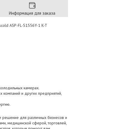
Информация для заказа
scold ASP-FL-S1556Y-1 K-T
 холодильных камерах.
х компаний и других предприятий,
ергию.
е решение для различных бизнесов и
ами, медицинской сферой, торговлей,
гатов, которые помогут вам