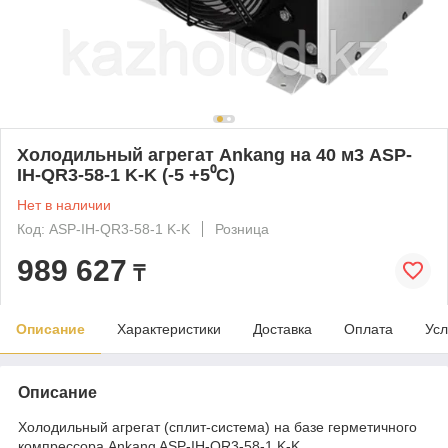
Холодильный агрегат Ankang на 40 м3 ASP-
IH-QR3-58-1 K-K (-5 +5⁰С)
Нет в наличии
Код: ASP-IH-QR3-58-1 K-K
Розница
989 627
₸
Описание
Характеристики
Доставка
Оплата
Усл
Описание
Холодильный агрегат (сплит-система) на базе герметичного
компрессора Ankang ASP-IH-QR3-58-1 K-K