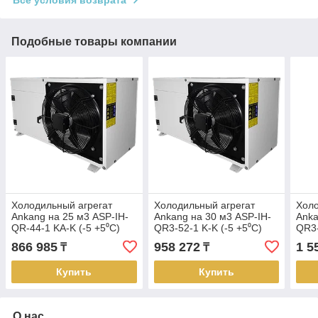
Подобные товары компании
Холодильный агрегат
Холодильный агрегат
Холо
Ankang на 25 м3 ASP-IH-
Ankang на 30 м3 ASP-IH-
Anka
QR-44-1 KA-K (-5 +5⁰С)
QR3-52-1 K-K (-5 +5⁰С)
QR3-
866 985
958 272
1 5
₸
₸
Купить
Купить
О нас